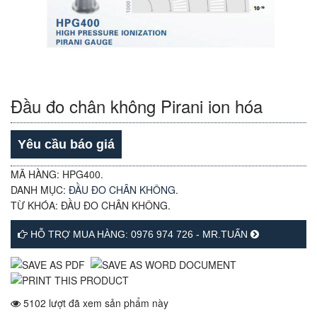
Đầu đo chân không Pirani ion hóa
Yêu cầu báo giá
MÃ HÀNG:
HPG400
.
DANH MỤC:
ĐẦU ĐO CHÂN KHÔNG
.
TỪ KHÓA:
ĐẦU ĐO CHÂN KHÔNG
.
HỖ TRỢ MUA HÀNG: 0976 974 726 - MR.TUẤN
5102 lượt đã xem sản phẩm này