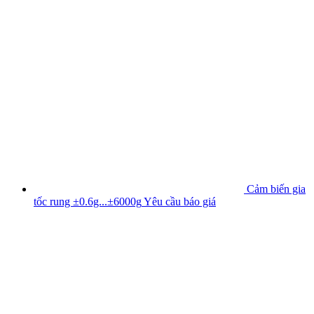
Cảm biến gia
tốc rung ±0.6g...±6000g
Yêu cầu báo giá