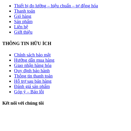
Thiết bị đo lường – hiệu chuẩn – tự động hóa
Thanh toán
Giỏ hàng
Sản phẩm
Liên hệ
Giới thiệu
THÔNG TIN HỮU ÍCH
Chính sách bảo mật
Hướng dẫn mua hàng
Giao nhận hàng hóa
Quy định bảo hành
Thông tin thanh toán
Hỗ trợ sau bán hàng
Đánh giá sản phẩm
Góp ý – Báo lỗi
Kết nối với chúng tôi