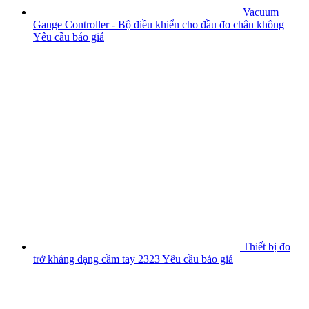
Vacuum
Gauge Controller - Bộ điều khiển cho đầu đo chân không
Yêu cầu báo giá
Thiết bị đo
trở kháng dạng cầm tay 2323
Yêu cầu báo giá