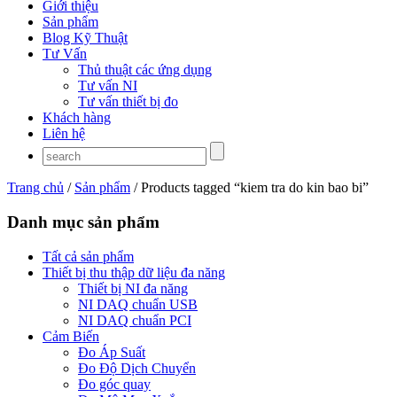
Giới thiệu
Sản phẩm
Blog Kỹ Thuật
Tư Vấn
Thủ thuật các ứng dụng
Tư vấn NI
Tư vấn thiết bị đo
Khách hàng
Liên hệ
Trang chủ
/
Sản phẩm
/ Products tagged “kiem tra do kin bao bi”
Danh mục sản phẩm
Tất cả sản phẩm
Thiết bị thu thập dữ liệu đa năng
Thiết bị NI đa năng
NI DAQ chuẩn USB
NI DAQ chuẩn PCI
Cảm Biến
Đo Áp Suất
Đo Độ Dịch Chuyển
Đo góc quay