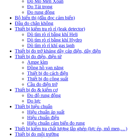
Đo Mô Men Xoắn
Đo Tải trọng
Đo rung động
Bộ hiển thị (đầu đọc cảm biến)
Đầu đo chân không
Thiết bị kiểm tra rò rỉ (leak detector)
Dò tìm rò rỉ bằng khí Heli
Dò tìm rò rỉ bằng khí Hydro
Dò tìm rò rỉ khí gas lạnh
Thiết bị đo trở kháng dây cáp điện, dây điện
Thiết bị đo điện, điện tử
Ampe kìm
Đồng hồ vạn năng
Thiết bị đo cách điện
Thiết bị đo công suất
Cầu đo điện trở
Thiết bị đo & kiểm cơ
Đo độ rung động
Đo lực
Thiết bị hiệu chuẩn
Hiệu chuẩn áp suất
Hiệu chuẩn điện
Hiệu chuẩn cảm biến đo rung
Thiết bị kiểm tra chất lượng lắp ghép (lực ép, mô men,…)
Thiết bị đo môi trường