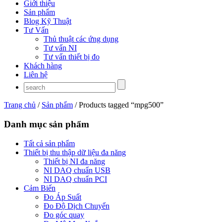
Giới thiệu
Sản phẩm
Blog Kỹ Thuật
Tư Vấn
Thủ thuật các ứng dụng
Tư vấn NI
Tư vấn thiết bị đo
Khách hàng
Liên hệ
Trang chủ
/
Sản phẩm
/ Products tagged “mpg500”
Danh mục sản phẩm
Tất cả sản phẩm
Thiết bị thu thập dữ liệu đa năng
Thiết bị NI đa năng
NI DAQ chuẩn USB
NI DAQ chuẩn PCI
Cảm Biến
Đo Áp Suất
Đo Độ Dịch Chuyển
Đo góc quay