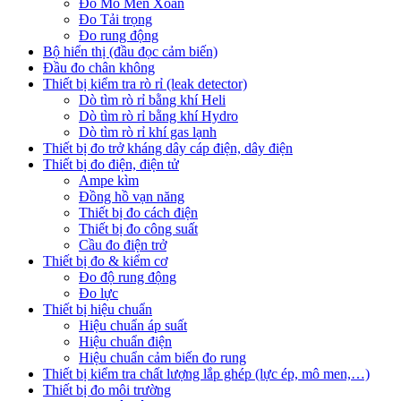
Đo Mô Men Xoắn
Đo Tải trọng
Đo rung động
Bộ hiển thị (đầu đọc cảm biến)
Đầu đo chân không
Thiết bị kiểm tra rò rỉ (leak detector)
Dò tìm rò rỉ bằng khí Heli
Dò tìm rò rỉ bằng khí Hydro
Dò tìm rò rỉ khí gas lạnh
Thiết bị đo trở kháng dây cáp điện, dây điện
Thiết bị đo điện, điện tử
Ampe kìm
Đồng hồ vạn năng
Thiết bị đo cách điện
Thiết bị đo công suất
Cầu đo điện trở
Thiết bị đo & kiểm cơ
Đo độ rung động
Đo lực
Thiết bị hiệu chuẩn
Hiệu chuẩn áp suất
Hiệu chuẩn điện
Hiệu chuẩn cảm biến đo rung
Thiết bị kiểm tra chất lượng lắp ghép (lực ép, mô men,…)
Thiết bị đo môi trường