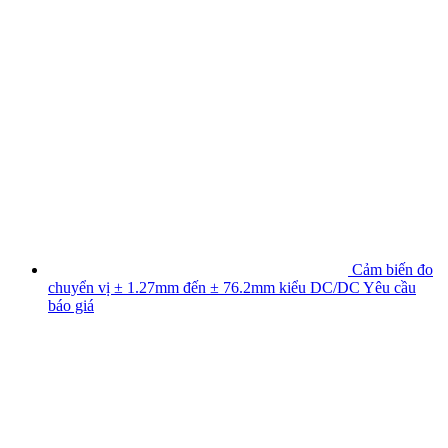
Cảm biến đo
chuyển vị ± 1.27mm đến ± 76.2mm kiểu DC/DC
Yêu cầu
báo giá