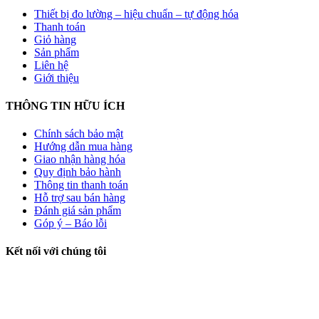
Thiết bị đo lường – hiệu chuẩn – tự động hóa
Thanh toán
Giỏ hàng
Sản phẩm
Liên hệ
Giới thiệu
THÔNG TIN HỮU ÍCH
Chính sách bảo mật
Hướng dẫn mua hàng
Giao nhận hàng hóa
Quy định bảo hành
Thông tin thanh toán
Hỗ trợ sau bán hàng
Đánh giá sản phẩm
Góp ý – Báo lỗi
Kết nối với chúng tôi