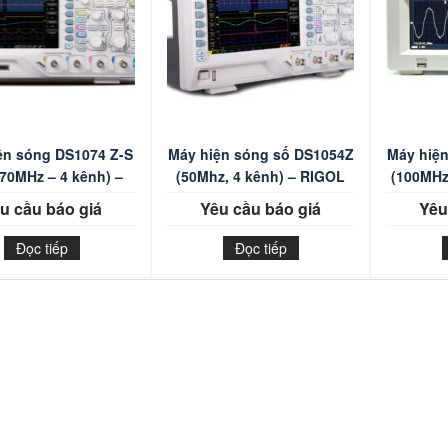
ện sóng DS1074 Z-S
Máy hiện sóng số DS1054Z
Máy hiệ
(70MHz – 4 kênh) –
(50Mhz, 4 kênh) – RIGOL
(100MHz
RIGOL
u cầu báo giá
Yêu cầu báo giá
Yêu
Đọc tiếp
Đọc tiếp