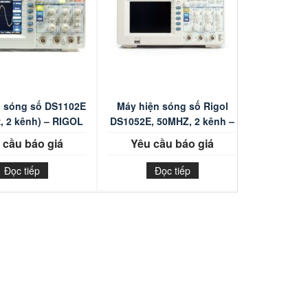
n sóng số DS1102E
Máy hiện sóng số Rigol
, 2 kênh) – RIGOL
DS1052E, 50MHZ, 2 kênh –
Rigol
 cầu báo giá
Yêu cầu báo giá
Đọc tiếp
Đọc tiếp