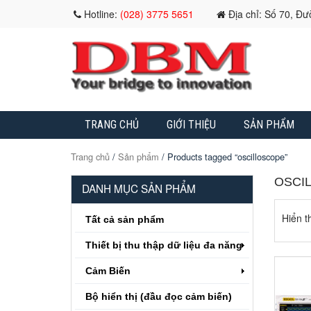
Hotline:
(028) 3775 5651
Địa chỉ: Số 70, Đ
TRANG CHỦ
GIỚI THIỆU
SẢN PHẨM
Trang chủ
/
Sản phẩm
/ Products tagged “oscilloscope”
OSCI
DANH MỤC SẢN PHẨM
Hiển th
Tất cả sản phẩm
Thiết bị thu thập dữ liệu đa năng
Cảm Biến
Bộ hiển thị (đầu đọc cảm biến)