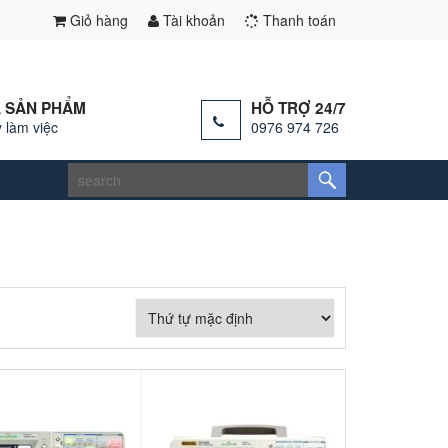
Giỏ hàng
Tài khoản
Thanh toán
 SẢN PHẨM
HỖ TRỢ 24/7
 làm việc
0976 974 726