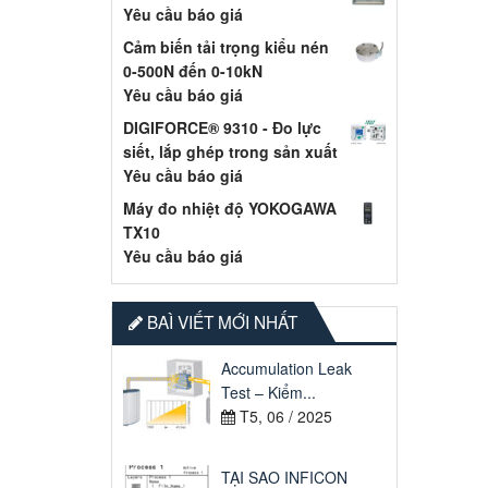
Yêu cầu báo giá
Cảm biến tải trọng kiểu nén
0-500N đến 0-10kN
Yêu cầu báo giá
DIGIFORCE® 9310 - Đo lực
siết, lắp ghép trong sản xuất
Yêu cầu báo giá
Máy đo nhiệt độ YOKOGAWA
TX10
Yêu cầu báo giá
BAÌ VIẾT MỚI NHẤT
Accumulation Leak
Test – Kiểm...
T5, 06 / 2025
TẠI SAO INFICON