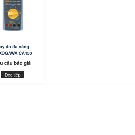
áy đo đa năng
KOGAWA CA450
u cầu báo giá
Đọc tiếp