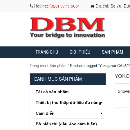
Hotline:
(028) 3775 5651
Địa chỉ: Số 70, Đ
TRANG CHỦ
GIỚI THIỆU
SẢN PHẨM
Trang chủ
/
Sản phẩm
/ Products tagged “Yokogawa CA450”
YOKO
DANH MỤC SẢN PHẨM
Showin
Tất cả sản phẩm
Thiết bị thu thập dữ liệu đa năng
Cảm Biến
Bộ hiển thị (đầu đọc cảm biến)