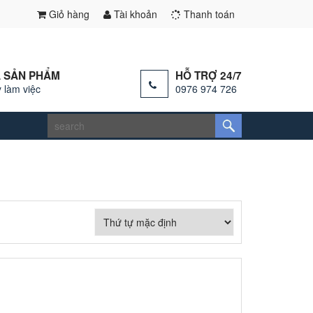
Giỏ hàng
Tài khoản
Thanh toán
 SẢN PHẨM
HỖ TRỢ 24/7
 làm việc
0976 974 726