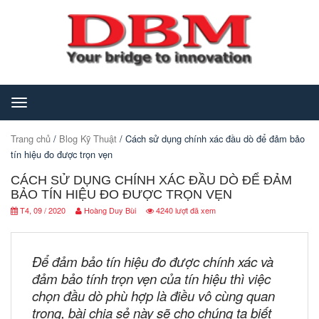
Toggle
navigation
Trang chủ
/
Blog Kỹ Thuật
/ Cách sử dụng chính xác đầu dò để đảm bảo
tín hiệu đo được trọn vẹn
CÁCH SỬ DỤNG CHÍNH XÁC ĐẦU DÒ ĐỂ ĐẢM
BẢO TÍN HIỆU ĐO ĐƯỢC TRỌN VẸN
T4, 09 / 2020
Hoàng Duy Bùi
4240 lượt đã xem
Để đảm bảo tín hiệu đo được chính xác và
đảm bảo tính trọn vẹn của tín hiệu thì việc
chọn đầu dò phù hợp là điều vô cùng quan
trọng, bài chia sẻ này sẽ cho chúng ta biết