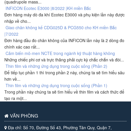
(quadrupole mass...
INFICON Ecotec E3000 |8/2022 |KH miền Bắc
Đơn hàng máy dò đa khí Ecotec E3000 và phụ kiện lần này được
nhập về cho...
Giao chân không kế CDG025D & PCG550 cho KH miền Bắc
|7/2022
Đơn hàng đầu đo chân không của INFICON lần này là 2 dòng đo
chính xác cao rất...
Cảm biến mô-men NCTE trong ngành kỹ thuật hàng không
Những chiếc phi cơ và trực thăng phải cực kỳ chắc chắn và đòi...
Thin film và những ứng dụng trong cuộc sống (Phần 2)
Để tiếp tục phần 1 thì trong phần 2 này, chúng ta sẽ tìm hiểu sâu
hơn về...
Thin film và những ứng dụng trong cuộc sống (Phần 1)
Trong phần này chúng ta sẽ tìm hiểu về thin film và cách thức để
tạo ra một...
VĂN PHÒNG
Địa chỉ: Số 70, Đường Số 43, Phường Tân Quy, Quận 7,