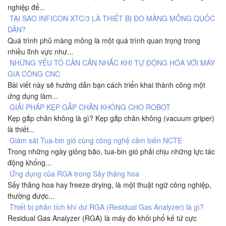
nghiệp để...
TẠI SAO INFICON XTC/3 LÀ THIẾT BỊ ĐO MÀNG MỎNG QUỐC
DÂN?
Quá trình phủ màng mỏng là một quá trình quan trọng trong
nhiều lĩnh vực như...
NHỮNG YẾU TỐ CẦN CÂN NHẮC KHI TỰ ĐỘNG HÓA VỚI MÁY
GIA CÔNG CNC
Bài viết này sẽ hướng dẫn bạn cách triển khai thành công một
ứng dụng làm...
GIẢI PHÁP KẸP GẮP CHÂN KHÔNG CHO ROBOT
Kẹp gắp chân không là gì? Kẹp gắp chân không (vacuum griper)
là thiết...
Giám sát Tua-bin gió cùng công nghệ cảm biến NCTE
Trong những ngày giông bão, tua-bin gió phải chịu những lực tác
động khổng...
Ứng dụng của RGA trong Sấy thăng hoa
Sấy thăng hoa hay freeze drying, là một thuật ngữ công nghiệp,
thường được...
Thiết bị phân tích khí dư RGA (Residual Gas Analyzer) là gì?
Residual Gas Analyzer (RGA) là máy đo khối phổ kế tứ cực