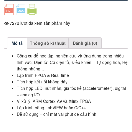
7272 lượt đã xem sản phẩm này
Mô tả
Thông số kĩ thuật
Đánh giá (0)
Công cụ để học tập, nghiên cứu và ứng dụng trong nhiều
lĩnh vực: Điện tử, Cơ điện tử, Điều khiển – Tự động hoá, Hệ
thống nhúng …
Lập trình FPGA & Real-time
Tích hợp kết nối không dây
Tích hợp LED, nút nhấn, gia tốc kế (accelerometer), digital
– analog I/O
Vi xử lý: ARM Cortex-A9 và Xilinx FPGA
Lập trình bằng LabVIEW hoặc C/C++
Dễ sử dụng – chỉ mất vài phút để cấu hình