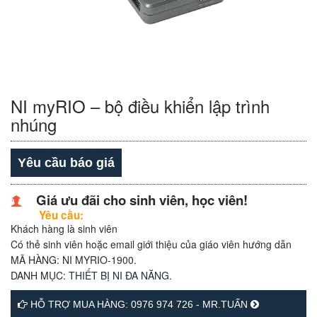
NI myRIO – bộ điều khiển lập trình
nhúng
Yêu cầu báo giá
Giá ưu đãi cho sinh viên, học viên!
Yêu cầu:
Khách hàng là sinh viên
Có thẻ sinh viên hoặc email giới thiệu của giáo viên hướng dẫn
MÃ HÀNG:
NI MYRIO-1900
.
DANH MỤC:
THIẾT BỊ NI ĐA NĂNG
.
HỖ TRỢ MUA HÀNG: 0976 974 726 - MR.TUẤN