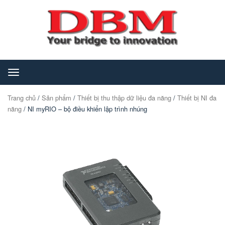
Toggle
navigation
Trang chủ
/
Sản phẩm
/
Thiết bị thu thập dữ liệu đa năng
/
Thiết bị NI đa
năng
/ NI myRIO – bộ điều khiển lập trình nhúng