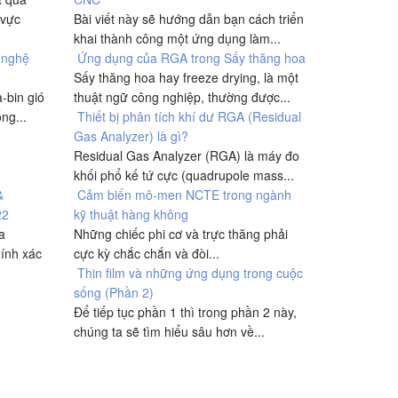
 vực
Bài viết này sẽ hướng dẫn bạn cách triển
khai thành công một ứng dụng làm...
 nghệ
Ứng dụng của RGA trong Sấy thăng hoa
Sấy thăng hoa hay freeze drying, là một
-bin gió
thuật ngữ công nghiệp, thường được...
ng...
Thiết bị phân tích khí dư RGA (Residual
Gas Analyzer) là gì?
Residual Gas Analyzer (RGA) là máy đo
khối phổ kế tứ cực (quadrupole mass...
&
Cảm biến mô-men NCTE trong ngành
22
kỹ thuật hàng không
a
Những chiếc phi cơ và trực thăng phải
ính xác
cực kỳ chắc chắn và đòi...
Thin film và những ứng dụng trong cuộc
sống (Phần 2)
Để tiếp tục phần 1 thì trong phần 2 này,
chúng ta sẽ tìm hiểu sâu hơn về...