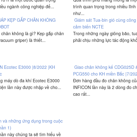
iều ngành công nghiệp để...
trình quan trọng trong nhiều lĩnh
như...
HÁP KẸP GẮP CHÂN KHÔNG
Giám sát Tua-bin gió cùng công
OBOT
cảm biến NCTE
 chân không là gì? Kẹp gắp chân
Trong những ngày giông bão, tua
acuum griper) là thiết...
phải chịu những lực tác động khổ
N Ecotec E3000 |8/2022 |KH
Giao chân không kế CDG025D 
c
PCG550 cho KH miền Bắc |7/20
g máy dò đa khí Ecotec E3000
Đơn hàng đầu đo chân không củ
iện lần này được nhập về cho...
INFICON lần này là 2 dòng đo ch
cao rất...
lm và những ứng dụng trong cuộc
hần 1)
ần này chúng ta sẽ tìm hiểu về