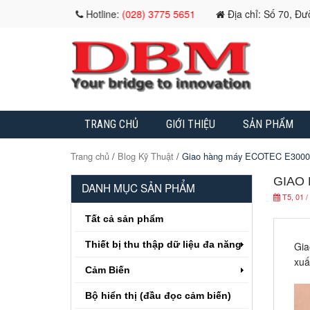
Hotline:
(028) 3775 5651
Địa chỉ: Số 70, Đ
TRANG CHỦ
GIỚI THIỆU
SẢN PHẨM
Trang chủ
/
Blog Kỹ Thuật
/ Giao hàng máy ECOTEC E3000
GIAO 
DANH MỤC SẢN PHẨM
T5, 01 /
Tất cả sản phẩm
Thiết bị thu thập dữ liệu đa năng
Gia
xuấ
Cảm Biến
Bộ hiển thị (đầu đọc cảm biến)