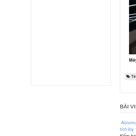
Má
Từ 
BÀI V
Accumul
tích lũy
Kiểm tra