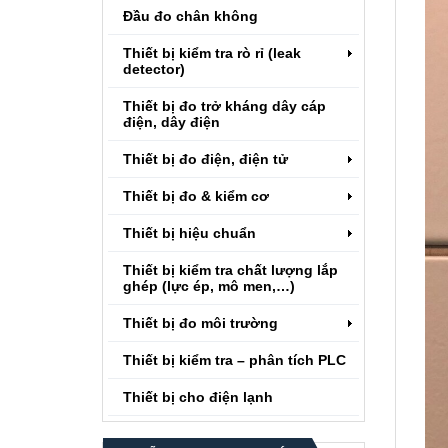
Đầu đo chân không
Thiết bị kiểm tra rò rỉ (leak
detector)
Thiết bị đo trở kháng dây cáp
điện, dây điện
Thiết bị đo điện, điện tử
Thiết bị đo & kiểm cơ
Thiết bị hiệu chuẩn
Thiết bị kiểm tra chất lượng lắp
ghép (lực ép, mô men,…)
Thiết bị đo môi trường
Thiết bị kiểm tra – phân tích PLC
Thiết bị cho điện lạnh