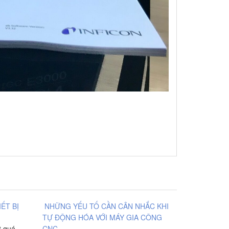
IẾT BỊ
NHỮNG YẾU TỐ CẦN CÂN NHẮC KHI
TỰ ĐỘNG HÓA VỚI MÁY GIA CÔNG
t quá
CNC