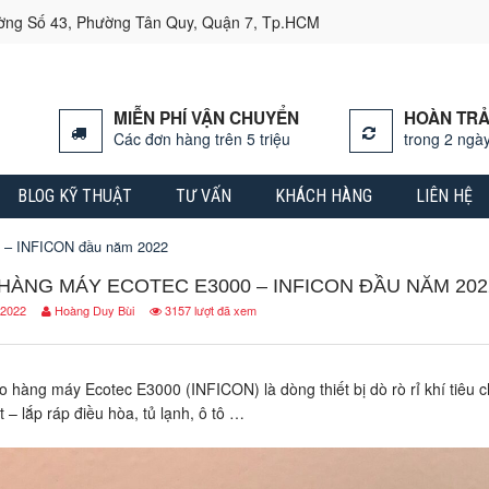
ường Số 43, Phường Tân Quy, Quận 7, Tp.HCM
MIỄN PHÍ VẬN CHUYỂN
HOÀN TRẢ
Các đơn hàng trên 5 triệu
trong 2 ngày
BLOG KỸ THUẬT
TƯ VẤN
KHÁCH HÀNG
LIÊN HỆ
 – INFICON đầu năm 2022
HÀNG MÁY ECOTEC E3000 – INFICON ĐẦU NĂM 202
 2022
Hoàng Duy Bùi
3157 lượt đã xem
o hàng máy Ecotec E3000 (INFICON) là dòng thiết bị dò rò rỉ khí tiêu
t – lắp ráp điều hòa, tủ lạnh, ô tô …