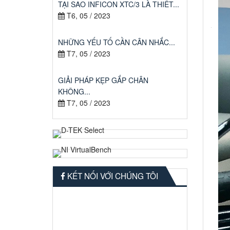
TẠI SAO INFICON XTC/3 LÀ THIẾT...
T6, 05 / 2023
NHỮNG YẾU TỐ CẦN CÂN NHẮC...
T7, 05 / 2023
GIẢI PHÁP KẸP GẮP CHÂN
KHÔNG...
T7, 05 / 2023
KẾT NỐI VỚI CHÚNG TÔI