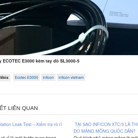
y ECOTEC E3000 kèm tay dò SL3000-5
Ecotec E3000
inficon
inficon vietnam
khóa:
IẾT LIÊN QUAN
ation Leak Test – Kiểm tra rò rỉ
TẠI SAO INFICON XTC/3 LÀ TH
ĐO MÀNG MỎNG QUỐC DÂN?
 rò rỉ là một bước quan trọng
Quá trình phủ màng mỏng là mộ