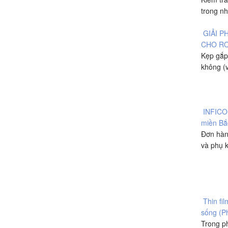
trong nh
GIẢI P
CHO R
Kẹp gắp
không (v
INFICO
miền Bắ
Đơn hàn
và phụ k
Thin fi
sống (P
Trong ph