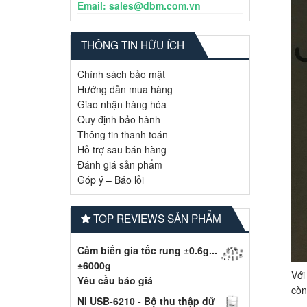
Email: sales@dbm.com.vn
THÔNG TIN HỮU ÍCH
Chính sách bảo mật
Hướng dẫn mua hàng
Giao nhận hàng hóa
Quy định bảo hành
Thông tin thanh toán
Hỗ trợ sau bán hàng
Đánh giá sản phẩm
Góp ý – Báo lỗi
TOP REVIEWS SẢN PHẨM
Cảm biến gia tốc rung ±0.6g...
±6000g
Với
Yêu cầu báo giá
còn
NI USB-6210 - Bộ thu thập dữ