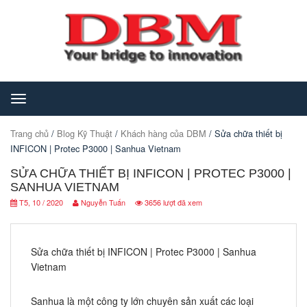
Toggle
navigation
Trang chủ
/
Blog Kỹ Thuật
/
Khách hàng của DBM
/ Sửa chữa thiết bị
INFICON | Protec P3000 | Sanhua Vietnam
SỬA CHỮA THIẾT BỊ INFICON | PROTEC P3000 |
SANHUA VIETNAM
T5, 10 / 2020
Nguyễn Tuấn
3656 lượt đã xem
Sửa chữa thiết bị INFICON | Protec P3000 | Sanhua
Vietnam
Sanhua là một công ty lớn chuyên sản xuất các loại