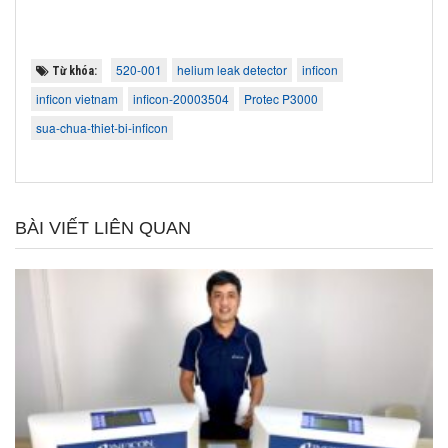
520-001
helium leak detector
inficon
Từ khóa:
inficon vietnam
inficon-20003504
Protec P3000
sua-chua-thiet-bi-inficon
BÀI VIẾT LIÊN QUAN