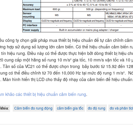
ều công ty chọn giải pháp mua thiết bị hiệu chuẩn để tự căn chỉnh cảm b
ờng hợp sử dụng số lượng lớn cảm biến. Có thể hiệu chuẩn cảm biến rung
 tín hiệu rung. Điều này có thể được thực hiện bởi dòng thiết bị hiệu 
0 cung cấp một hằng số rung 10 m/s² gia tốc, 10 mm/s vận tốc và 10 µ
. Tần số của VC21 có thể được chọn trong bảy bước từ 15.92 đến 12
rung có thể điều chỉnh từ 70 đến 10,000 Hz tại mức độ rung 1 m/s². 
h. Màn hình hiển thị LCD cho thấy độ nhạy của cảm biến để hiệu chuẩn
m khảo các thiết bị hiệu chuẩn cảm biến rung
.
Cảm biến đo rung động
cảm biến gia tốc
đo độ rung
đo và phân tíc
khóa: