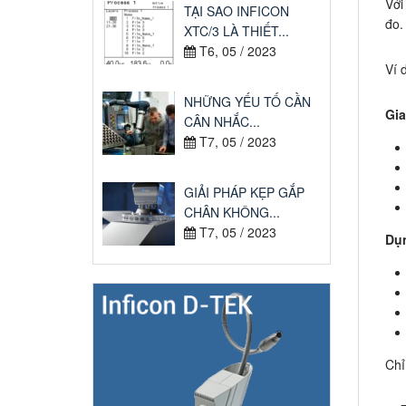
Với
TẠI SAO INFICON
đo.
XTC/3 LÀ THIẾT...
T6, 05 / 2023
Ví 
NHỮNG YẾU TỐ CẦN
Gia
CÂN NHẮC...
T7, 05 / 2023
GIẢI PHÁP KẸP GẮP
CHÂN KHÔNG...
T7, 05 / 2023
Dụn
Chỉ