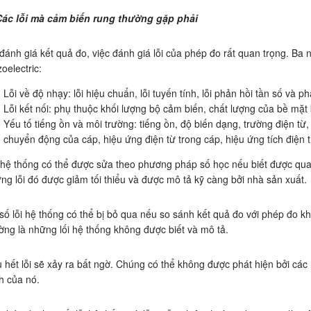
Các lỗi mà cảm biến rung thường gặp phải
đánh giá kết quả đo, việc đánh giá lỗi của phép đo rất quan trọng. Ba 
zoelectric:
Lỗi về độ nhạy: lỗi hiệu chuẩn, lỗi tuyến tính, lỗi phản hồi tần số và pha
Lỗi kết nối: phụ thuộc khối lượng bộ cảm biến, chất lượng của bề mặt
Yếu tố tiếng ồn và môi trường: tiếng ồn, độ biến dạng, trường điện từ
chuyển động của cáp, hiệu ứng điện từ trong cáp, hiệu ứng tích điện 
 hệ thống có thể được sửa theo phương pháp số học nếu biết được qua
ng lỗi đó được giảm tối thiểu và được mô tả kỹ càng bởi nhà sản xuất.
số lỗi hệ thống có thể bị bỏ qua nếu so sánh kết quả đo với phép đo k
ờng là những lối hệ thống không được biết và mô tả.
 hết lỗi sẽ xảy ra bất ngờ. Chúng có thể không được phát hiện bởi các 
nh của nó.