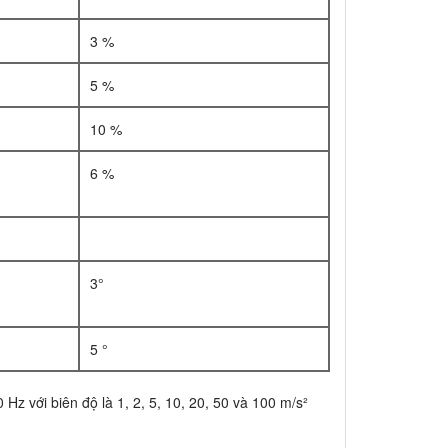
3 %
5 %
10 %
6 %
3°
5 °
 Hz với biên độ là 1, 2, 5, 10, 20, 50 và 100 m/s²