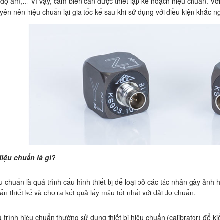
 độ ẩm,… Vì vậy, cảm biến cần được thiết lập kế hoạch hiệu chuẩn. V
yên nên hiệu chuẩn lại gia tốc kế sau khi sử dụng với điều kiện khắc ng
Hiệu chuẩn là gì?
u chuẩn là quá trình cấu hình thiết bị để loại bỏ các tác nhân gây ảnh
ẩn thiết kế và cho ra kết quả lấy mẫu tốt nhất với dải đo chuẩn.
 trình hiệu chuẩn thường sử dụng thiết bị hiệu chuẩn (calibrator) để kiể