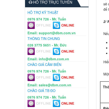
HỖ TRỢ TRỰC TUYẾN
sẽ 
để 
HỖ TRỢ KỸ THUẬT
0976 974 726 - Mr. Tuấn
2/ 
Email: support@dbm.com.vn
Nếu
THÔNG TIN CHUNG
028 3775 5651 - Mr. Đức
Email: info@dbm.com.vn
Hiể
CHÀO GIÁ CẢM BIẾN
0976 974 726 - Mr. Tuấn
Một
Email: sales@dbm.com.vn
Thô
CHÀO GIÁ TB ĐO
0976 974 726 - Mr. Tuấn
Biê