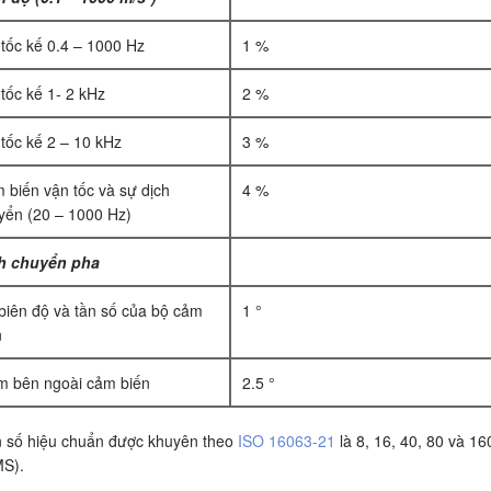
 tốc kế 0.4 – 1000 Hz
1 %
 tốc kế 1- 2 kHz
2 %
 tốc kế 2 – 10 kHz
3 %
 biến vận tốc và sự dịch
4 %
yển (20 – 1000 Hz)
h chuyển pha
 biên độ và tần số của bộ cảm
1 °
n
m bên ngoài cảm biến
2.5 °
 số hiệu chuẩn được khuyên theo
ISO 16063-21
là 8, 16, 40, 80 và 160
S).