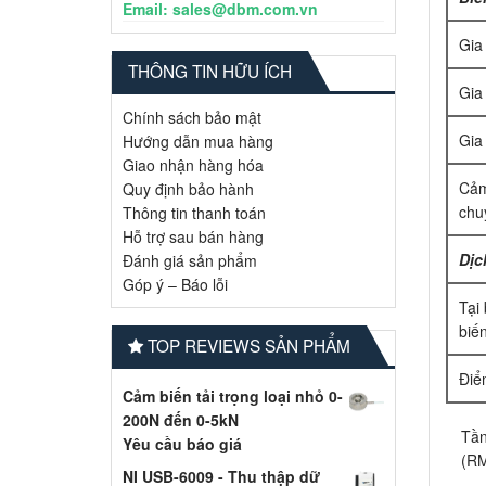
Email: sales@dbm.com.vn
Gia
THÔNG TIN HỮU ÍCH
Gia
Chính sách bảo mật
Gia
Hướng dẫn mua hàng
Giao nhận hàng hóa
Cảm
Quy định bảo hành
chu
Thông tin thanh toán
Hỗ trợ sau bán hàng
Dịc
Đánh giá sản phẩm
Góp ý – Báo lỗi
Tại
biế
TOP REVIEWS SẢN PHẨM
Điể
Cảm biến tải trọng loại nhỏ 0-
200N đến 0-5kN
Tần
Yêu cầu báo giá
(RM
NI USB-6009 - Thu thập dữ