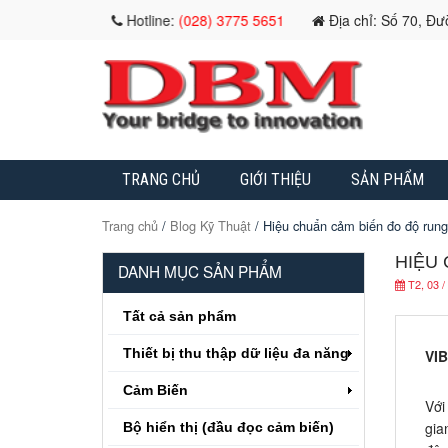
Hotline:
(028) 3775 5651
Địa chỉ: Số 70, Đ
TRANG CHỦ
GIỚI THIỆU
SẢN PHẨM
Trang chủ
/
Blog Kỹ Thuật
/ Hiệu chuẩn cảm biến đo độ rung
HIỆU
DANH MỤC SẢN PHẨM
T2, 03 /
Tất cả sản phẩm
Thiết bị thu thập dữ liệu đa năng
VI
Cảm Biến
Với
gia
Bộ hiển thị (đầu đọc cảm biến)