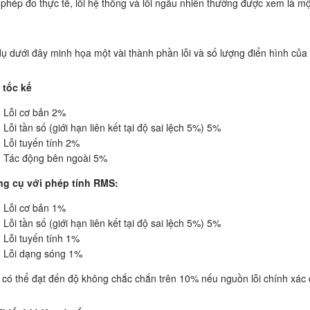
 phép đo thực tế, lỗi hệ thống và lỗi ngẫu nhiên thường được xem là m
dụ dưới đây minh họa một vài thành phần lỗi và số lượng điển hình của
 tốc kế
Lỗi cơ bản 2%
Lỗi tần số (giới hạn liên kết tại độ sai lệch 5%) 5%
Lỗi tuyến tính 2%
Tác động bên ngoài 5%
g cụ với phép tính RMS:
Lỗi cơ bản 1%
Lỗi tần số (giới hạn liên kết tại độ sai lệch 5%) 5%
Lỗi tuyến tính 1%
Lỗi dạng sóng 1%
 có thể đạt đến độ không chắc chắn trên 10% nếu nguồn lỗi chính xác đ