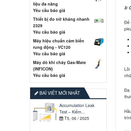
liệu đa năng
3/ 
Yêu cầu báo giá
Thiết bị đo trở kháng nhanh
Để 
2329
pie
Yêu cầu báo giá
Máy hiệu chuẩn cảm biến
rung động - VC120
Yêu cầu báo giá
Máy dò khí cháy Gas-Mate
(INFICON)
Lỗi
Yêu cầu báo giá
nhữ
Đa 
BAÌ VIẾT MỚI NHẤT
thư
Accumulation Leak
Hầu
Test – Kiểm...
trì
T5, 06 / 2025