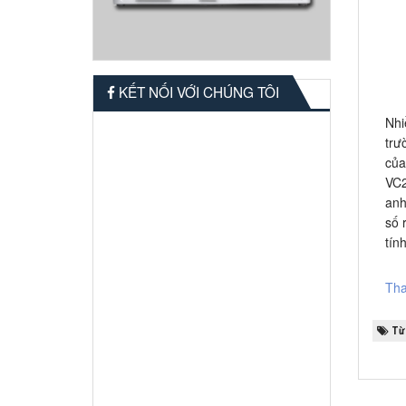
KẾT NỐI VỚI CHÚNG TÔI
Nhi
trư
của
VC2
anh
số 
tín
Tha
Từ 