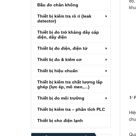
độ,
Đầu đo chân không
khu
Thiết bị kiểm tra rò rỉ (leak
detector)
Thiết bị đo trở kháng dây cáp
điện, dây điện
Thiết bị đo điện, điện tử
Thiết bị đo & kiểm cơ
Thiết bị hiệu chuẩn
Thiết bị kiểm tra chất lượng lắp
ghép (lực ép, mô men,…)
1/ 
Thiết bị đo môi trường
Thiết bị kiểm tra – phân tích PLC
Hiệ
chu
Thiết bị cho điện lạnh
Quá