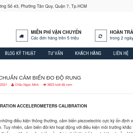
ường Số 43, Phường Tân Quy, Quận 7, Tp.HCM
MIỄN PHÍ VẬN CHUYỂN
HOÀN TRẢ
Các đơn hàng trên 5 triệu
trong 2 ngày
BLOG KỸ THUẬT
TƯ VẤN
KHÁCH HÀNG
LIÊN HỆ
 CHUẨN CẢM BIẾN ĐO ĐỘ RUNG
 2021
Châu Ngọc Minh
3823 lượt đã xem
BRATION ACCELEROMETERS CALIBRATION
 những điều kiện thông thường, cảm biến piezoelectric cực kỳ ổn định v
n. Tuy nhiên, cảm biến đôi khi hoạt động với điều kiện môi trường khắc n