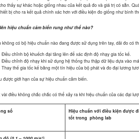
cho thấy sự khác hoặc giống nhau của kết quả đo và giá trị có sẵn. Quá 
thiết bị cho ra kết quả chính xác hơn với điều kiện đo giống như bình t
Nên hiệu chuẩn cảm biến rung như thế nào?
 không có bộ hiệu chuẩn nào đang được sử dụng trên tay, dải đo có t
Điều chỉnh bộ khuếch đại tăng lên để xác định độ nhạy gia tốc kế.
Điều chỉnh độ nhạy khi sử dụng hệ thống thu thập dữ liệu dựa vào má
Thay thế gia tốc kế bằng một tín hiệu của bộ phát và đo đại lương tư
u được giới hạn của sự hiệu chuẩn cảm biến.
 vài điều không chắc chắc có thể xảy ra khi hiệu chuẩn của các đại l
ng số
Hiệu chuẩn với điều kiện được đ
tốt trong phòng lab
n độ (0.1 – 1000 m/s²)