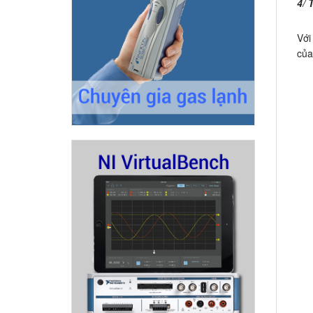
4/ 
Với
của