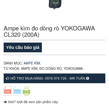
Ampe kìm đo dòng rò YOKOGAWA
CL320 (200A)
Yêu cầu báo giá
DANH MỤC:
AMPE KÌM
.
TỪ KHÓA:
AMPE KÌM
,
ĐO DÒNG RÒ
,
YOKOGAWA
.
HỖ TRỢ MUA HÀNG: 0976 974 726 - MR.TUẤN
5407 lượt đã xem sản phẩm này