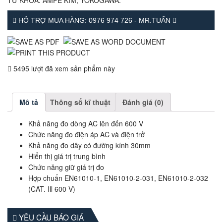
TỪ KHÓA:
AMPE KÌM
,
YOKOGAWA
.
HỖ TRỢ MUA HÀNG: 0976 974 726 - MR.TUẤN
5495 lượt đã xem sản phẩm này
Mô tả
Thông số kĩ thuật
Đánh giá (0)
Khả năng đo dòng AC lên đến 600 V
Chức năng đo điện áp AC và điện trở
Khả năng đo dây có đường kính 30mm
Hiển thị giá trị trung bình
Chức năng giữ giá trị đo
Hợp chuẩn EN61010-1, EN61010-2-031, EN61010-2-032
(CAT. Ill 600 V)
YÊU CẦU BÁO GIÁ