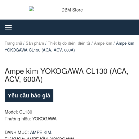
Toggle
navigation
Trang chủ
/
Sản phẩm
/
Thiết bị đo điện, điện tử
/
Ampe kìm
/ Ampe kìm
YOKOGAWA CL130 (ACA, ACV, 600A)
Ampe kìm YOKOGAWA CL130 (ACA,
ACV, 600A)
Yêu cầu báo giá
Model: CL130
Thương hiệu: YOKOGAWA
DANH MỤC:
AMPE KÌM
.