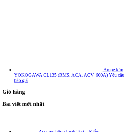
Ampe kìm
YOKOGAWA CL135 (RMS, ACA, ACV, 600A)
Yêu cầu
báo giá
Giỏ hàng
Baì viết mới nhất
Accumulation Leak Test – Kiểm...