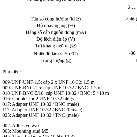
2 …
Tần số cộng hưởng (kHz)
> 46 
Độ nhạy ngang (%)
Hằng số cấp nguồn dòng (mA)
Độ lệch điện áp (V)
Trở kháng ngõ ra (Ω)
o
-30
Nhiệt độ làm việc (
C)
Trọng lượng (g)
Phụ kiện:
009-UNF-UNF-1,5: cáp 2 x UNF 10-32; 1.5 m
009-UNF-BNC-1,5: cáp UNF 10-32 / BNC; 1.5 m
010-UNF-BNC-5/10: cáp UNF 10-32 / BNC; 5 / 10 m
016: Coupler for 2 UNF 10-32 plugs
017: Adapter UNF 10-32 / BNC (male)
117: Adapter UNF 10-32 / BNC (female)
025: Adapter UNF 10-32 / TNC (male)
002: Adhesive wax
003: Mounting stud M5
045: Thread adapter M5 / UNF 10-32