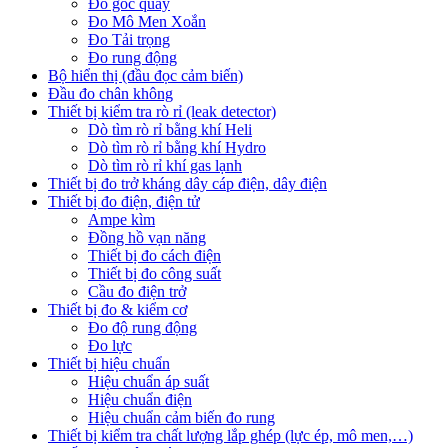
Đo góc quay
Đo Mô Men Xoắn
Đo Tải trọng
Đo rung động
Bộ hiển thị (đầu đọc cảm biến)
Đầu đo chân không
Thiết bị kiểm tra rò rỉ (leak detector)
Dò tìm rò rỉ bằng khí Heli
Dò tìm rò rỉ bằng khí Hydro
Dò tìm rò rỉ khí gas lạnh
Thiết bị đo trở kháng dây cáp điện, dây điện
Thiết bị đo điện, điện tử
Ampe kìm
Đồng hồ vạn năng
Thiết bị đo cách điện
Thiết bị đo công suất
Cầu đo điện trở
Thiết bị đo & kiểm cơ
Đo độ rung động
Đo lực
Thiết bị hiệu chuẩn
Hiệu chuẩn áp suất
Hiệu chuẩn điện
Hiệu chuẩn cảm biến đo rung
Thiết bị kiểm tra chất lượng lắp ghép (lực ép, mô men,…)