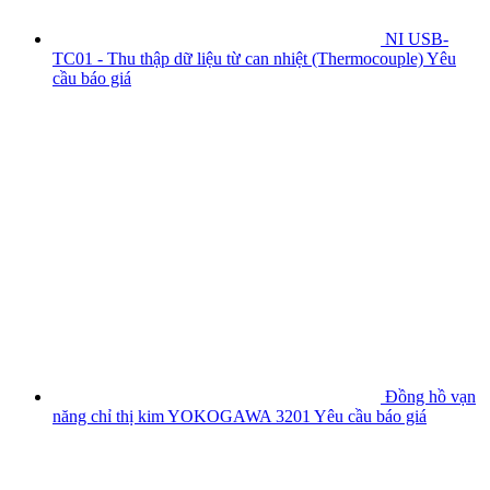
NI USB-
TC01 - Thu thập dữ liệu từ can nhiệt (Thermocouple)
Yêu
cầu báo giá
Đồng hồ vạn
năng chỉ thị kim YOKOGAWA 3201
Yêu cầu báo giá