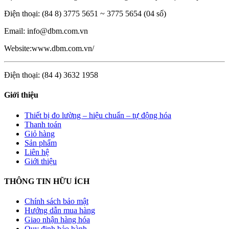
Điện thoại: (84 8) 3775 5651 ~ 3775 5654 (04 số)
Email: info@dbm.com.vn
Website:www.dbm.com.vn/
Điện thoại: (84 4) 3632 1958
Giới thiệu
Thiết bị đo lường – hiệu chuẩn – tự động hóa
Thanh toán
Giỏ hàng
Sản phẩm
Liên hệ
Giới thiệu
THÔNG TIN HỮU ÍCH
Chính sách bảo mật
Hướng dẫn mua hàng
Giao nhận hàng hóa
Quy định bảo hành