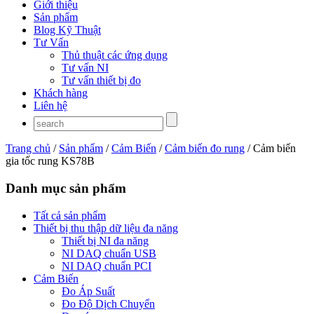
Giới thiệu
Sản phẩm
Blog Kỹ Thuật
Tư Vấn
Thủ thuật các ứng dụng
Tư vấn NI
Tư vấn thiết bị đo
Khách hàng
Liên hệ
Trang chủ
/
Sản phẩm
/
Cảm Biến
/
Cảm biến đo rung
/ Cảm biến
gia tốc rung KS78B
Danh mục sản phẩm
Tất cả sản phẩm
Thiết bị thu thập dữ liệu đa năng
Thiết bị NI đa năng
NI DAQ chuẩn USB
NI DAQ chuẩn PCI
Cảm Biến
Đo Áp Suất
Đo Độ Dịch Chuyển