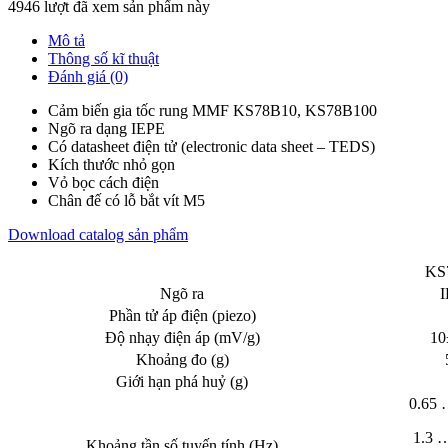
4946 lượt đã xem sản phẩm này
Mô tả
Thông số kĩ thuật
Đánh giá (0)
Cảm biến gia tốc rung MMF KS78B10, KS78B100
Ngõ ra dạng IEPE
Có datasheet điện tử (electronic data sheet – TEDS)
Kích thước nhỏ gọn
Vỏ bọc cách điện
Chân đế có lỗ bắt vít M5
Download catalog sản phẩm
KS
Ngõ ra
I
Phần tử áp điện (piezo)
Độ nhạy điện áp (mV/g)
10
Khoảng đo (g)
Giới hạn phá huỷ (g)
0.65 
1.3 
Khoảng tần số tuyến tính (Hz)