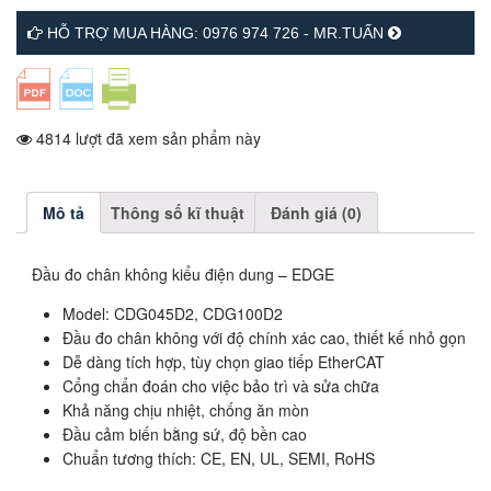
HỖ TRỢ MUA HÀNG: 0976 974 726 - MR.TUẤN
4814 lượt đã xem sản phẩm này
Mô tả
Thông số kĩ thuật
Đánh giá (0)
Đầu đo chân không kiểu điện dung – EDGE
Model: CDG045D2, CDG100D2
Đầu đo chân không với độ chính xác cao, thiết kế nhỏ gọn
Dễ dàng tích hợp, tùy chọn giao tiếp EtherCAT
Cổng chẩn đoán cho việc bảo trì và sửa chữa
Khả năng chịu nhiệt, chống ăn mòn
Đầu cảm biến bằng sứ, độ bền cao
Chuẩn tương thích: CE, EN, UL, SEMI, RoHS