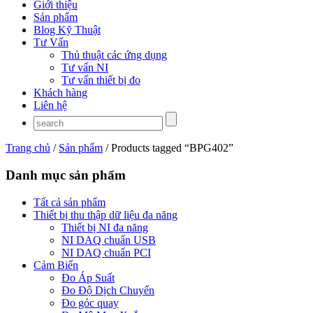
Giới thiệu
Sản phẩm
Blog Kỹ Thuật
Tư Vấn
Thủ thuật các ứng dụng
Tư vấn NI
Tư vấn thiết bị đo
Khách hàng
Liên hệ
Trang chủ
/
Sản phẩm
/ Products tagged “BPG402”
Danh mục sản phẩm
Tất cả sản phẩm
Thiết bị thu thập dữ liệu đa năng
Thiết bị NI đa năng
NI DAQ chuẩn USB
NI DAQ chuẩn PCI
Cảm Biến
Đo Áp Suất
Đo Độ Dịch Chuyển
Đo góc quay