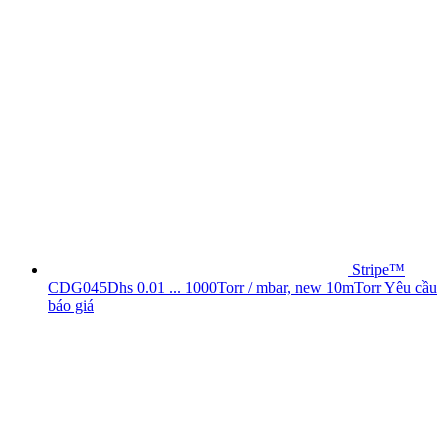
Stripe™
CDG045Dhs 0.01 ... 1000Torr / mbar, new 10mTorr
Yêu cầu
báo giá