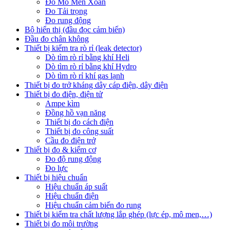
Đo Mô Men Xoắn
Đo Tải trọng
Đo rung động
Bộ hiển thị (đầu đọc cảm biến)
Đầu đo chân không
Thiết bị kiểm tra rò rỉ (leak detector)
Dò tìm rò rỉ bằng khí Heli
Dò tìm rò rỉ bằng khí Hydro
Dò tìm rò rỉ khí gas lạnh
Thiết bị đo trở kháng dây cáp điện, dây điện
Thiết bị đo điện, điện tử
Ampe kìm
Đồng hồ vạn năng
Thiết bị đo cách điện
Thiết bị đo công suất
Cầu đo điện trở
Thiết bị đo & kiểm cơ
Đo độ rung động
Đo lực
Thiết bị hiệu chuẩn
Hiệu chuẩn áp suất
Hiệu chuẩn điện
Hiệu chuẩn cảm biến đo rung
Thiết bị kiểm tra chất lượng lắp ghép (lực ép, mô men,…)
Thiết bị đo môi trường