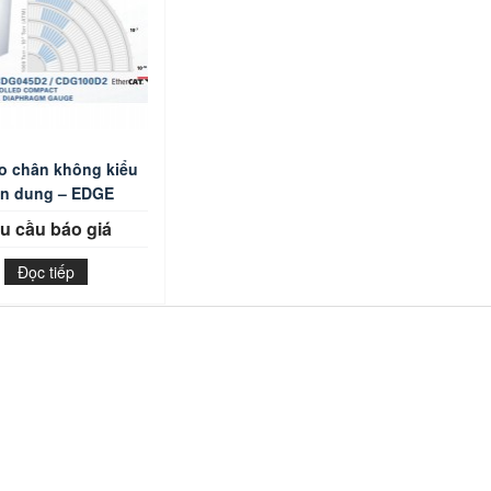
o chân không kiểu
ện dung – EDGE
u cầu báo giá
Đọc tiếp