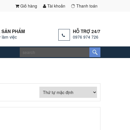
Giỏ hàng
Tài khoản
Thanh toán
 SẢN PHẨM
HỖ TRỢ 24/7
 làm việc
0976 974 726