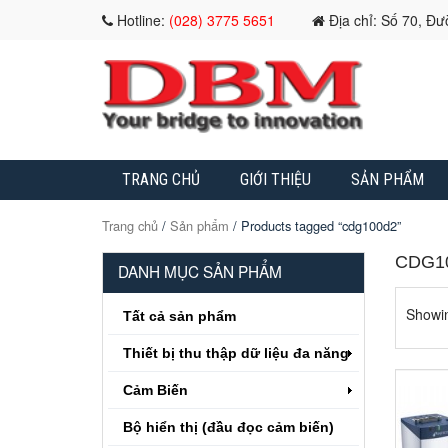
Hotline:
(028) 3775 5651
Địa chỉ: Số 70, Đ
TRANG CHỦ
GIỚI THIỆU
SẢN PHẨM
Trang chủ
/
Sản phẩm
/ Products tagged “cdg100d2”
CDG1
DANH MỤC SẢN PHẨM
Showin
Tất cả sản phẩm
Thiết bị thu thập dữ liệu đa năng
Cảm Biến
Bộ hiển thị (đầu đọc cảm biến)