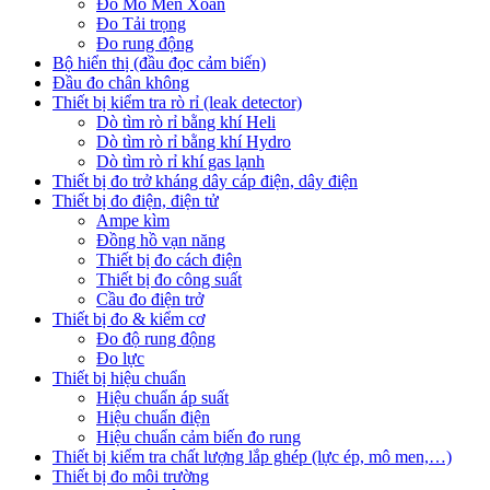
Đo Mô Men Xoắn
Đo Tải trọng
Đo rung động
Bộ hiển thị (đầu đọc cảm biến)
Đầu đo chân không
Thiết bị kiểm tra rò rỉ (leak detector)
Dò tìm rò rỉ bằng khí Heli
Dò tìm rò rỉ bằng khí Hydro
Dò tìm rò rỉ khí gas lạnh
Thiết bị đo trở kháng dây cáp điện, dây điện
Thiết bị đo điện, điện tử
Ampe kìm
Đồng hồ vạn năng
Thiết bị đo cách điện
Thiết bị đo công suất
Cầu đo điện trở
Thiết bị đo & kiểm cơ
Đo độ rung động
Đo lực
Thiết bị hiệu chuẩn
Hiệu chuẩn áp suất
Hiệu chuẩn điện
Hiệu chuẩn cảm biến đo rung
Thiết bị kiểm tra chất lượng lắp ghép (lực ép, mô men,…)
Thiết bị đo môi trường