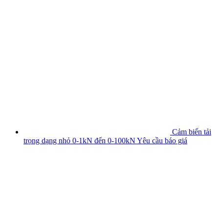
Cảm biến tải
trọng dạng nhỏ 0-1kN đến 0-100kN
Yêu cầu báo giá