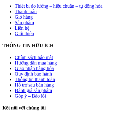
Thiết bị đo lường – hiệu chuẩn – tự động hóa
Thanh toán
Giỏ hàng
Sản phẩm
Liên hệ
Giới thiệu
THÔNG TIN HỮU ÍCH
Chính sách bảo mật
Hướng dẫn mua hàng
Giao nhận hàng hóa
Quy định bảo hành
Thông tin thanh toán
Hỗ trợ sau bán hàng
Đánh giá sản phẩm
Góp ý – Báo lỗi
Kết nối với chúng tôi