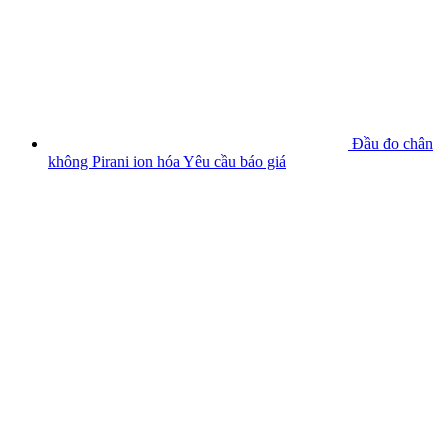
Đầu đo chân
không Pirani ion hóa
Yêu cầu báo giá