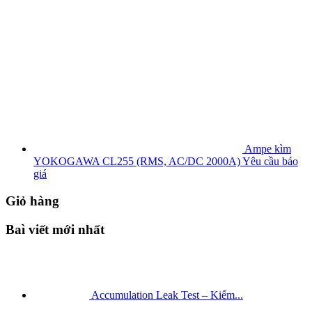
Ampe kìm
YOKOGAWA CL255 (RMS, AC/DC 2000A)
Yêu cầu báo
giá
Giỏ hàng
Baì viết mới nhất
Accumulation Leak Test – Kiểm...