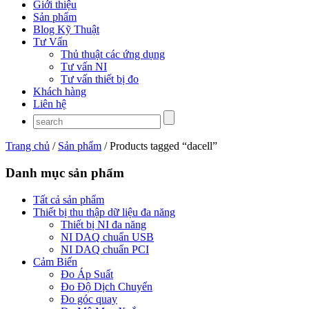
Giới thiệu
Sản phẩm
Blog Kỹ Thuật
Tư Vấn
Thủ thuật các ứng dụng
Tư vấn NI
Tư vấn thiết bị đo
Khách hàng
Liên hệ
Trang chủ
/
Sản phẩm
/ Products tagged “dacell”
Danh mục sản phẩm
Tất cả sản phẩm
Thiết bị thu thập dữ liệu đa năng
Thiết bị NI đa năng
NI DAQ chuẩn USB
NI DAQ chuẩn PCI
Cảm Biến
Đo Áp Suất
Đo Độ Dịch Chuyển
Đo góc quay