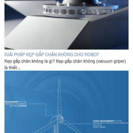
GIẢI PHÁP KẸP GẮP CHÂN KHÔNG CHO ROBOT
Kẹp gắp chân không là gì? Kẹp gắp chân không (vacuum griper)
là thiết...