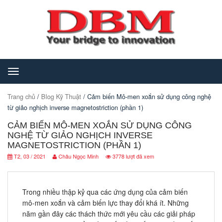
Toggle
navigation
Trang chủ
/
Blog Kỹ Thuật
/ Cảm biến Mô-men xoắn sử dụng công nghệ
từ giảo nghịch inverse magnetostriction (phần 1)
CẢM BIẾN MÔ-MEN XOẮN SỬ DỤNG CÔNG
NGHỆ TỪ GIẢO NGHỊCH INVERSE
MAGNETOSTRICTION (PHẦN 1)
T2, 03 / 2021
Châu Ngọc Minh
3778 lượt đã xem
Trong nhiều thập kỷ qua các ứng dụng của cảm biến
mô-men xoắn và cảm biến lực thay đổi khá ít. Những
năm gần đây các thách thức mới yêu cầu các giải pháp