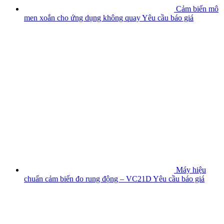
Cảm biến mô
men xoắn cho ứng dụng không quay
Yêu cầu báo giá
Máy hiệu
chuẩn cảm biến đo rung động – VC21D
Yêu cầu báo giá