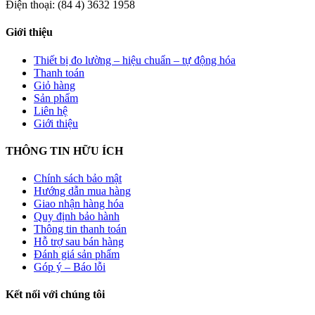
Điện thoại: (84 4) 3632 1958
Giới thiệu
Thiết bị đo lường – hiệu chuẩn – tự động hóa
Thanh toán
Giỏ hàng
Sản phẩm
Liên hệ
Giới thiệu
THÔNG TIN HỮU ÍCH
Chính sách bảo mật
Hướng dẫn mua hàng
Giao nhận hàng hóa
Quy định bảo hành
Thông tin thanh toán
Hỗ trợ sau bán hàng
Đánh giá sản phẩm
Góp ý – Báo lỗi
Kết nối với chúng tôi