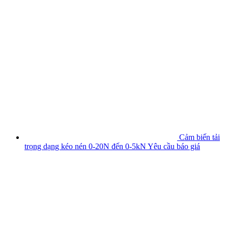
Cảm biến tải
trọng dạng kéo nén 0-20N đến 0-5kN
Yêu cầu báo giá