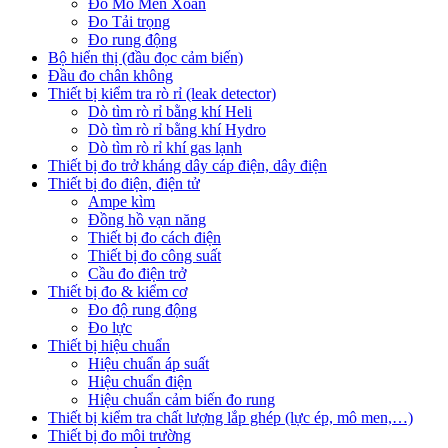
Đo Mô Men Xoắn
Đo Tải trọng
Đo rung động
Bộ hiển thị (đầu đọc cảm biến)
Đầu đo chân không
Thiết bị kiểm tra rò rỉ (leak detector)
Dò tìm rò rỉ bằng khí Heli
Dò tìm rò rỉ bằng khí Hydro
Dò tìm rò rỉ khí gas lạnh
Thiết bị đo trở kháng dây cáp điện, dây điện
Thiết bị đo điện, điện tử
Ampe kìm
Đồng hồ vạn năng
Thiết bị đo cách điện
Thiết bị đo công suất
Cầu đo điện trở
Thiết bị đo & kiểm cơ
Đo độ rung động
Đo lực
Thiết bị hiệu chuẩn
Hiệu chuẩn áp suất
Hiệu chuẩn điện
Hiệu chuẩn cảm biến đo rung
Thiết bị kiểm tra chất lượng lắp ghép (lực ép, mô men,…)
Thiết bị đo môi trường