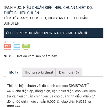
DANH MỤC:
HIỆU CHUẨN ĐIỆN
,
HIỆU CHUẨN NHIỆT ĐỘ
,
THIẾT BỊ HIỆU CHUẨN
.
TỪ KHÓA:
4462
,
BURSTER
,
DIGISTANT
,
HIỆU CHUẨN
BURSTER
.
HỖ TRỢ MUA HÀNG: 0976 974 726 - MR.TUẤN
3490 lượt đã xem sản phẩm này
Mô tả
Thông số kĩ thuật
Đánh giá (0)
®
Thiết bị hiệu chuẩn với độ chính xác cao DIGISTANT
4462 cho điện áp, dòng điện, cặp nhiệt điện, cho việc kiểm
tra và hiệu chuẩn chính xác và cho quá trình điều khiển tự
động, độ chính xác chuẩn 0.005 %, giao diện RS232 và
IEEE488.