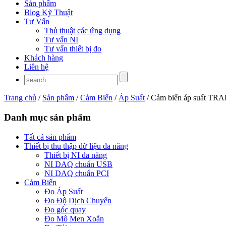
Sản phẩm
Blog Kỹ Thuật
Tư Vấn
Thủ thuật các ứng dụng
Tư vấn NI
Tư vấn thiết bị đo
Khách hàng
Liên hệ
Trang chủ
/
Sản phẩm
/
Cảm Biến
/
Áp Suất
/ Cảm biến áp suất TR
Danh mục sản phẩm
Tất cả sản phẩm
Thiết bị thu thập dữ liệu đa năng
Thiết bị NI đa năng
NI DAQ chuẩn USB
NI DAQ chuẩn PCI
Cảm Biến
Đo Áp Suất
Đo Độ Dịch Chuyển
Đo góc quay
Đo Mô Men Xoắn