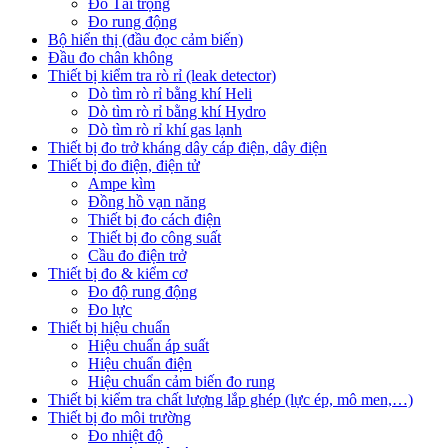
Đo Tải trọng
Đo rung động
Bộ hiển thị (đầu đọc cảm biến)
Đầu đo chân không
Thiết bị kiểm tra rò rỉ (leak detector)
Dò tìm rò rỉ bằng khí Heli
Dò tìm rò rỉ bằng khí Hydro
Dò tìm rò rỉ khí gas lạnh
Thiết bị đo trở kháng dây cáp điện, dây điện
Thiết bị đo điện, điện tử
Ampe kìm
Đồng hồ vạn năng
Thiết bị đo cách điện
Thiết bị đo công suất
Cầu đo điện trở
Thiết bị đo & kiểm cơ
Đo độ rung động
Đo lực
Thiết bị hiệu chuẩn
Hiệu chuẩn áp suất
Hiệu chuẩn điện
Hiệu chuẩn cảm biến đo rung
Thiết bị kiểm tra chất lượng lắp ghép (lực ép, mô men,…)
Thiết bị đo môi trường
Đo nhiệt độ