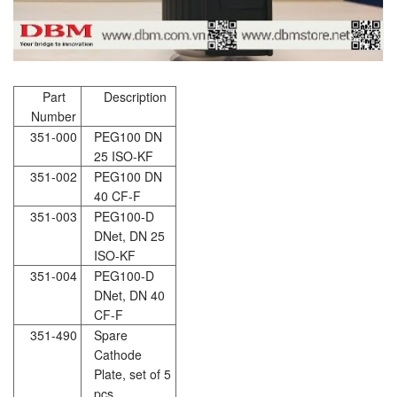
Part
Description
Number
351-000
PEG100 DN
25 ISO-KF
351-002
PEG100 DN
40 CF-F
351-003
PEG100-D
DNet, DN 25
ISO-KF
351-004
PEG100-D
DNet, DN 40
CF-F
351-490
Spare
Cathode
Plate, set of 5
pcs