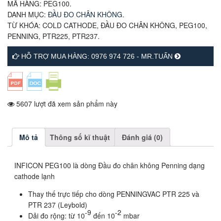
MÃ HÀNG:
PEG100
.
DANH MỤC:
ĐẦU ĐO CHÂN KHÔNG
.
TỪ KHÓA:
COLD CATHODE
,
ĐẦU ĐO CHÂN KHÔNG
,
PEG100
,
PENNING
,
PTR225
,
PTR237
.
HỖ TRỢ MUA HÀNG: 0976 974 726 - MR.TUẤN
5607 lượt đã xem sản phẩm này
Mô tả
Thông số kĩ thuật
Đánh giá (0)
INFICON PEG100 là dòng Đầu đo chân không Penning dạng
cathode lạnh
Thay thế trực tiếp cho dòng PENNINGVAC PTR 225 và
PTR 237 (Leybold)
-9
-2
Dải đo rộng: từ 10
đến 10
mbar