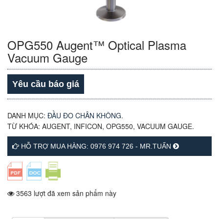
OPG550 Augent™ Optical Plasma
Vacuum Gauge
Yêu cầu báo giá
DANH MỤC:
ĐẦU ĐO CHÂN KHÔNG
.
TỪ KHÓA:
AUGENT
,
INFICON
,
OPG550
,
VACUUM GAUGE
.
HỖ TRỢ MUA HÀNG: 0976 974 726 - MR.TUẤN
3563 lượt đã xem sản phẩm này