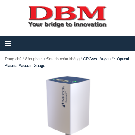
Toggle
navigation
Trang chủ
/
Sản phẩm
/
Đầu đo chân không
/ OPG550 Augent™ Optical
Plasma Vacuum Gauge