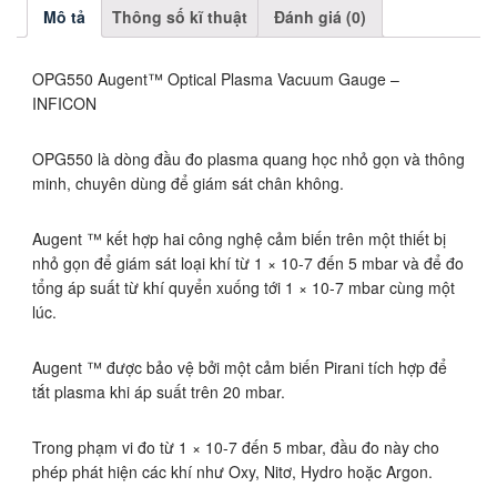
Mô tả
Thông số kĩ thuật
Đánh giá (0)
OPG550 Augent™ Optical Plasma Vacuum Gauge –
INFICON
OPG550 là dòng đầu đo plasma quang học nhỏ gọn và thông
minh, chuyên dùng để giám sát chân không.
Augent ™ kết hợp hai công nghệ cảm biến trên một thiết bị
nhỏ gọn để giám sát loại khí từ 1 × 10-7 đến 5 mbar và để đo
tổng áp suất từ khí quyển xuống tới 1 × 10-7 mbar cùng một
lúc.
Augent ™ được bảo vệ bởi một cảm biến Pirani tích hợp để
tắt plasma khi áp suất trên 20 mbar.
Trong phạm vi đo từ 1 × 10-7 đến 5 mbar, đầu đo này cho
phép phát hiện các khí như Oxy, Nitơ, Hydro hoặc Argon.