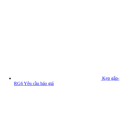
Kẹp gắp-
RG6
Yêu cầu báo giá