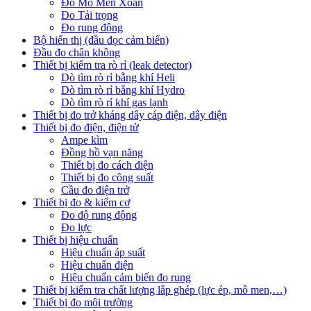
Đo Mô Men Xoắn
Đo Tải trọng
Đo rung động
Bộ hiển thị (đầu đọc cảm biến)
Đầu đo chân không
Thiết bị kiểm tra rò rỉ (leak detector)
Dò tìm rò rỉ bằng khí Heli
Dò tìm rò rỉ bằng khí Hydro
Dò tìm rò rỉ khí gas lạnh
Thiết bị đo trở kháng dây cáp điện, dây điện
Thiết bị đo điện, điện tử
Ampe kìm
Đồng hồ vạn năng
Thiết bị đo cách điện
Thiết bị đo công suất
Cầu đo điện trở
Thiết bị đo & kiểm cơ
Đo độ rung động
Đo lực
Thiết bị hiệu chuẩn
Hiệu chuẩn áp suất
Hiệu chuẩn điện
Hiệu chuẩn cảm biến đo rung
Thiết bị kiểm tra chất lượng lắp ghép (lực ép, mô men,…)
Thiết bị đo môi trường