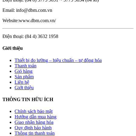
Email: info@dbm.com.vn
Website:www.dbm.com.vn/
Điện thoại: (84 4) 3632 1958
Giới thiệu
Thiết bị đo lường – hiệu chuẩn – tự động hóa
Thanh toán
Giỏ hàng
Sản phẩm
Liên hệ
Giới thiệu
THÔNG TIN HỮU ÍCH
Chính sách bảo mật
Hướng dẫn mua hàng
Giao nhận hàng hóa
Quy định bảo hành
Thông tin thanh toán