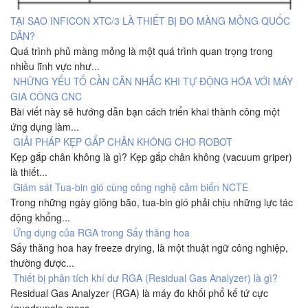
TẠI SAO INFICON XTC/3 LÀ THIẾT BỊ ĐO MÀNG MỎNG QUỐC
DÂN?
Quá trình phủ màng mỏng là một quá trình quan trọng trong
nhiều lĩnh vực như...
NHỮNG YẾU TỐ CẦN CÂN NHẮC KHI TỰ ĐỘNG HÓA VỚI MÁY
GIA CÔNG CNC
Bài viết này sẽ hướng dẫn bạn cách triển khai thành công một
ứng dụng làm...
GIẢI PHÁP KẸP GẮP CHÂN KHÔNG CHO ROBOT
Kẹp gắp chân không là gì? Kẹp gắp chân không (vacuum griper)
là thiết...
Giám sát Tua-bin gió cùng công nghệ cảm biến NCTE
Trong những ngày giông bão, tua-bin gió phải chịu những lực tác
động khổng...
Ứng dụng của RGA trong Sấy thăng hoa
Sấy thăng hoa hay freeze drying, là một thuật ngữ công nghiệp,
thường được...
Thiết bị phân tích khí dư RGA (Residual Gas Analyzer) là gì?
Residual Gas Analyzer (RGA) là máy đo khối phổ kế tứ cực
(quadrupole mass...