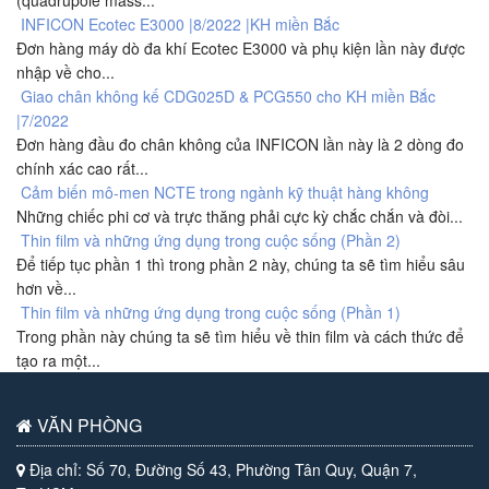
INFICON Ecotec E3000 |8/2022 |KH miền Bắc
Đơn hàng máy dò đa khí Ecotec E3000 và phụ kiện lần này được
nhập về cho...
Giao chân không kế CDG025D & PCG550 cho KH miền Bắc
|7/2022
Đơn hàng đầu đo chân không của INFICON lần này là 2 dòng đo
chính xác cao rất...
Cảm biến mô-men NCTE trong ngành kỹ thuật hàng không
Những chiếc phi cơ và trực thăng phải cực kỳ chắc chắn và đòi...
Thin film và những ứng dụng trong cuộc sống (Phần 2)
Để tiếp tục phần 1 thì trong phần 2 này, chúng ta sẽ tìm hiểu sâu
hơn về...
Thin film và những ứng dụng trong cuộc sống (Phần 1)
Trong phần này chúng ta sẽ tìm hiểu về thin film và cách thức để
tạo ra một...
VĂN PHÒNG
Địa chỉ: Số 70, Đường Số 43, Phường Tân Quy, Quận 7,