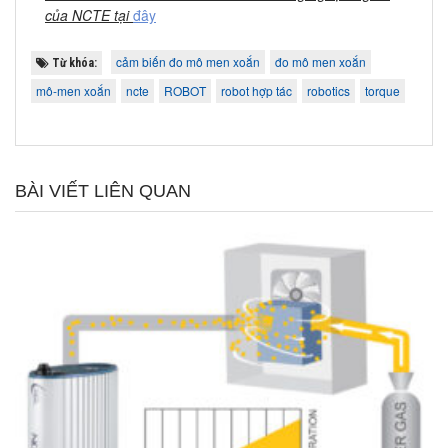
của NCTE tại
đây
cảm biến đo mô men xoắn
đo mô men xoắn
Từ khóa:
mô-men xoắn
ncte
ROBOT
robot hợp tác
robotics
torque
BÀI VIẾT LIÊN QUAN