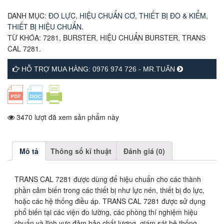
DANH MỤC:
ĐO LỰC
,
HIỆU CHUẨN CƠ
,
THIẾT BỊ ĐO & KIỂM
,
THIẾT BỊ HIỆU CHUẨN
.
TỪ KHÓA:
7281
,
BURSTER
,
HIỆU CHUẨN BURSTER
,
TRANS
CAL 7281
.
HỖ TRỢ MUA HÀNG: 0976 974 726 - MR.TUẤN
3470 lượt đã xem sản phẩm này
Mô tả
Thông số kĩ thuật
Đánh giá (0)
TRANS CAL 7281 được dùng để hiệu chuẩn cho các thành
phần cảm biến trong các thiết bị như lực nén, thiết bị đo lực,
hoặc các hệ thống điều áp. TRANS CAL 7281 được sử dụng
phổ biến tại các viện đo lường, các phòng thí nghiệm hiệu
chuẩn và lĩnh vực đảm bảo chất lượng, giám sát hệ thống