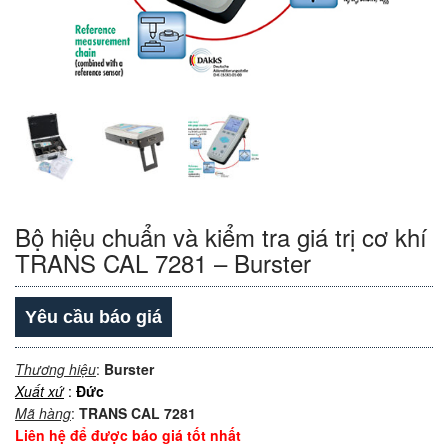
Bộ hiệu chuẩn và kiểm tra giá trị cơ khí
TRANS CAL 7281 – Burster
Yêu cầu báo giá
Thương hiệu
:
Burster
Xuất xứ
:
Đức
Mã hàng
:
TRANS CAL 7281
Liên hệ để được báo giá tốt nhất