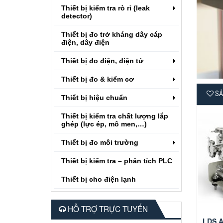
Thiết bị kiểm tra rò rỉ (leak
detector)
Thiết bị đo trở kháng dây cáp
điện, dây điện
Thiết bị đo điện, điện tử
Thiết bị đo & kiểm cơ
SẢ
Thiết bị hiệu chuẩn
Thiết bị kiểm tra chất lượng lắp
ghép (lực ép, mô men,…)
Thiết bị đo môi trường
Thiết bị kiểm tra – phân tích PLC
Thiết bị cho điện lạnh
HỖ TRỢ TRỰC TUYẾN
LDS A