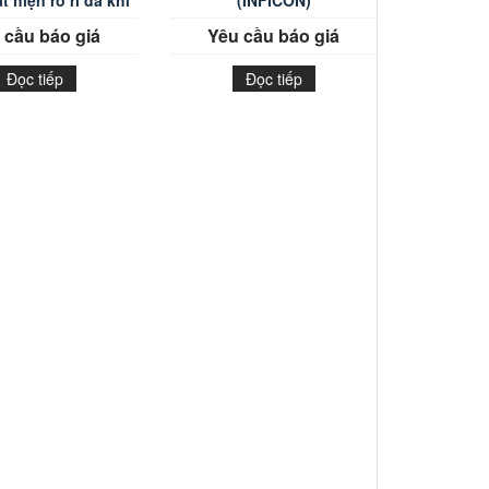
 hiện rò rỉ đa khí
(INFICON)
 cầu báo giá
Yêu cầu báo giá
Đọc tiếp
Đọc tiếp