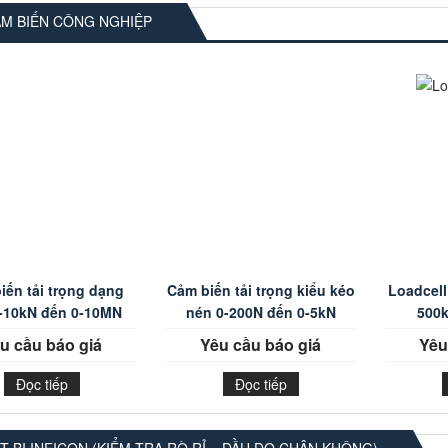
M BIẾN CÔNG NGHIỆP
iến tải trọng dạng
Cảm biến tải trọng kiểu kéo
Loadcell 
-10kN đến 0-10MN
nén 0-200N đến 0-5kN
500k
u cầu báo giá
Yêu cầu báo giá
Yêu
Đọc tiếp
Đọc tiếp