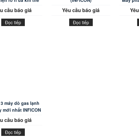
iện rò rỉ đa khí thế
(INFICON)
Máy phát
hệ mới
u cầu báo giá
Yêu cầu báo giá
Yêu
Đọc tiếp
Đọc tiếp
 3 máy dò gas lạnh
y mới nhất INFICON
u cầu báo giá
Đọc tiếp