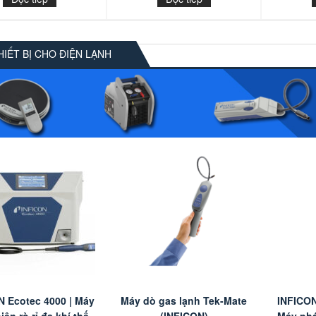
IẾT BỊ CHO ĐIỆN LẠNH
N Ecotec 4000 | Máy
Máy dò gas lạnh Tek-Mate
INFICO