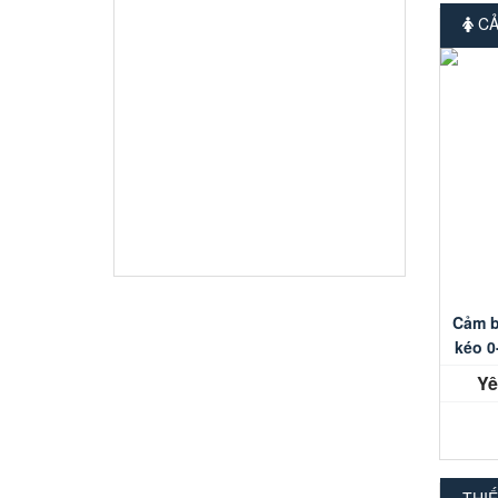
CẢ
Cảm b
kéo 0
Yê