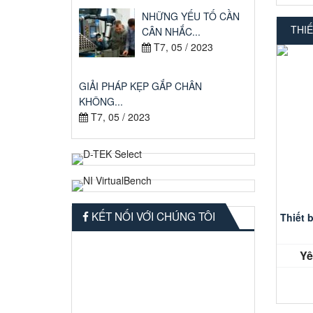
NHỮNG YẾU TỐ CẦN
THI
CÂN NHẮC...
T7, 05 / 2023
GIẢI PHÁP KẸP GẮP CHÂN
KHÔNG...
T7, 05 / 2023
KẾT NỐI VỚI CHÚNG TÔI
Thiết 
Yê