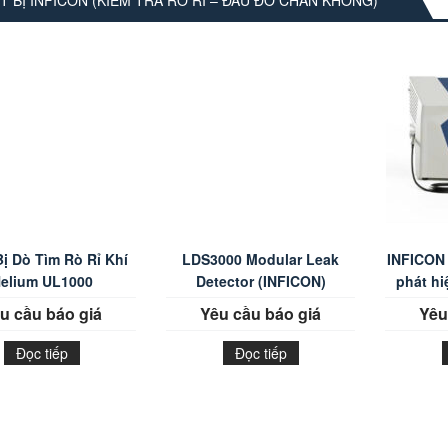
T BỊ INFICON (KIỂM TRA RÒ RỈ – ĐẦU ĐO CHÂN KHÔNG)
Bị Dò Tìm Rò Rỉ Khí
LDS3000 Modular Leak
INFICON 
elium UL1000
Detector (INFICON)
phát hiệ
u cầu báo giá
Yêu cầu báo giá
Yêu
Đọc tiếp
Đọc tiếp