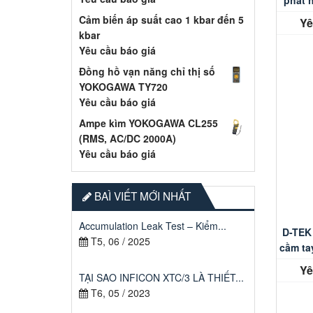
phát h
Cảm biến áp suất cao 1 kbar đến 5
Yê
kbar
Yêu cầu báo giá
Đồng hồ vạn năng chỉ thị số
YOKOGAWA TY720
Yêu cầu báo giá
Ampe kìm YOKOGAWA CL255
(RMS, AC/DC 2000A)
Yêu cầu báo giá
BAÌ VIẾT MỚI NHẤT
Accumulation Leak Test – Kiểm...
D-TEK
T5, 06 / 2025
cầm ta
Yê
TẠI SAO INFICON XTC/3 LÀ THIẾT...
T6, 05 / 2023