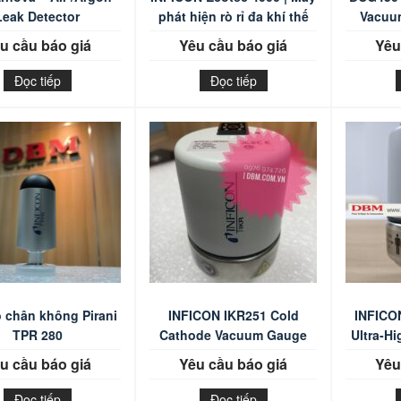
Leak Detector
phát hiện rò rỉ đa khí thế
Vacuu
hệ mới
u cầu báo giá
Yêu cầu báo giá
Yêu
Đọc tiếp
Đọc tiếp
 chân không Pirani
INFICON IKR251 Cold
INFICO
TPR 280
Cathode Vacuum Gauge
Ultra-H
u cầu báo giá
Yêu cầu báo giá
Yêu
Đọc tiếp
Đọc tiếp