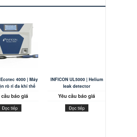
Ecotec 4000 | Máy
INFICON UL5000 | Helium
n rò rỉ đa khí thế
leak detector
hệ mới
 cầu báo giá
Yêu cầu báo giá
Đọc tiếp
Đọc tiếp