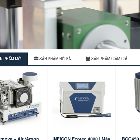
N PHẨM MỚI
SẢN PHẨM NỔI BẬT
SẢN PHẨM GIẢM GIÁ
rnova – Air /Argon
INFICON Ecotec 4000 | Máy
BCG450 