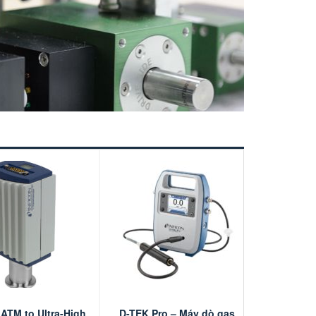
ATM to Ultra-High
D-TEK Pro – Máy dò gas