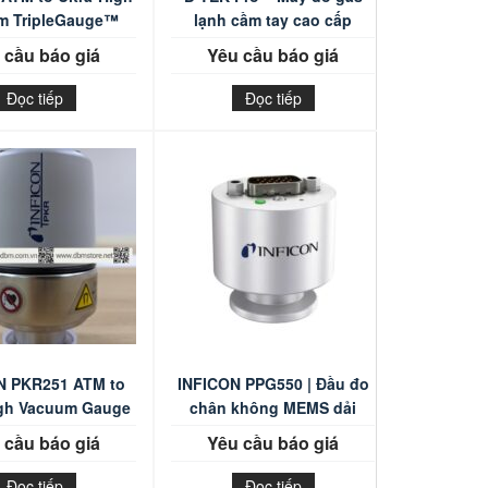
m TripleGauge™
lạnh cầm tay cao cấp
 cầu báo giá
Yêu cầu báo giá
Đọc tiếp
Đọc tiếp
N PKR251 ATM to
INFICON PPG550 | Đầu đo
igh Vacuum Gauge
chân không MEMS dải
rộng
 cầu báo giá
Yêu cầu báo giá
Đọc tiếp
Đọc tiếp